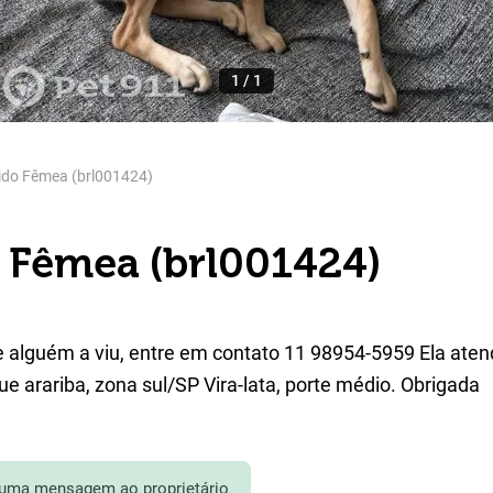
1
/
1
ido Fêmea (brl001424)
 Fêmea (brl001424)
se alguém a viu, entre em contato 11 98954-5959 Ela aten
 arariba, zona sul/SP Vira-lata, porte médio. Obrigada
 uma mensagem ao proprietário