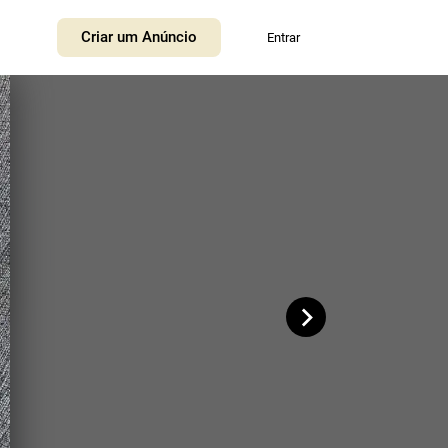
+
Criar um Anúncio
Entrar
−