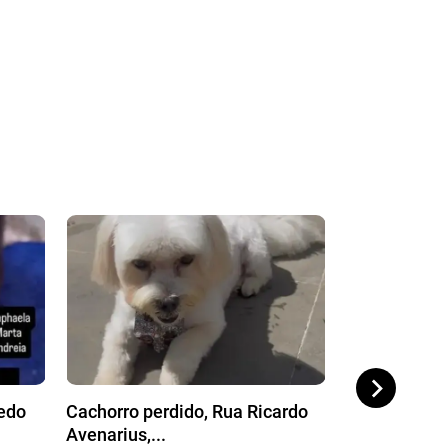
redo
Cachorro perdido, Rua Ricardo
Cachorro per
Avenarius,...
Professor Fra