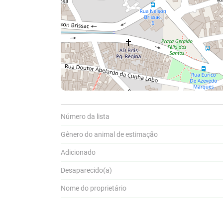
Número da lista
Compar
Gênero do animal de estimação
Adicionado
A
Pa
P
Desaparecido(a)
a
Nome do proprietário