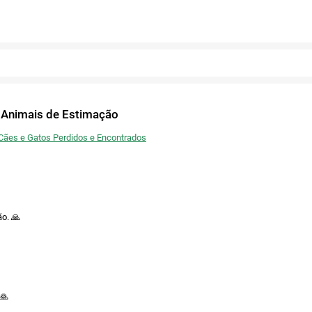
Fechar
Ou publique nas redes
Confirmar
Fechar
Confirmar
Fechar
Twitter
 Animais de Estimação
Facebook
Cães e Gatos Perdidos e Encontrados
ão. 🙏
 🙏