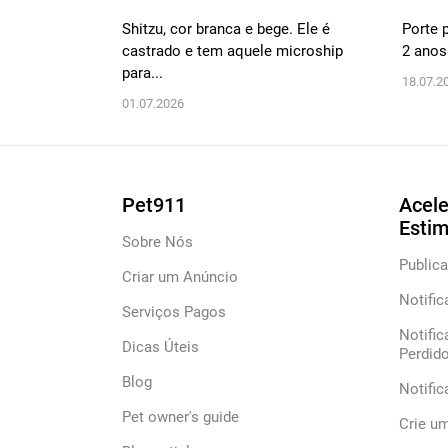
Shitzu, cor branca e bege. Ele é
Porte 
castrado e tem aquele microship
2 anos
para...
18.07.2
01.07.2026
Pet911
Acele
Esti
Sobre Nós
Publica
Criar um Anúncio
Notific
Serviços Pagos
Notific
Dicas Úteis
Perdid
Blog
Notifi
Pet owner's guide
Crie u