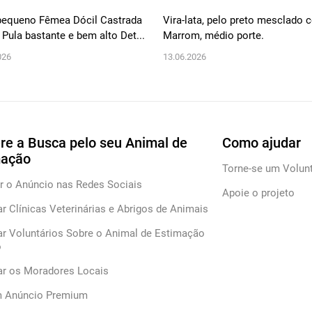
pequeno Fêmea Dócil Castrada
Vira-lata, pelo preto mesclado
 Pula bastante e bem alto Det...
Marrom, médio porte.
026
13.06.2026
re a Busca pelo seu Animal de
Como ajudar
mação
Torne-se um Volunt
r o Anúncio nas Redes Sociais
Apoie o projeto
ar Clínicas Veterinárias e Abrigos de Animais
ar Voluntários Sobre o Animal de Estimação
o
car os Moradores Locais
m Anúncio Premium