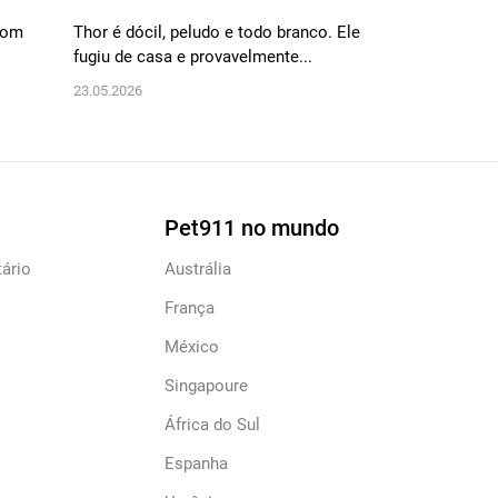
 com
Thor é dócil, peludo e todo branco. Ele
Simba é um Shi
fugiu de casa e provavelmente...
corpo branco, d
23.05.2026
12.02.2026
Pet911 no mundo
ário
Austrália
França
México
Singapoure
África do Sul
Espanha