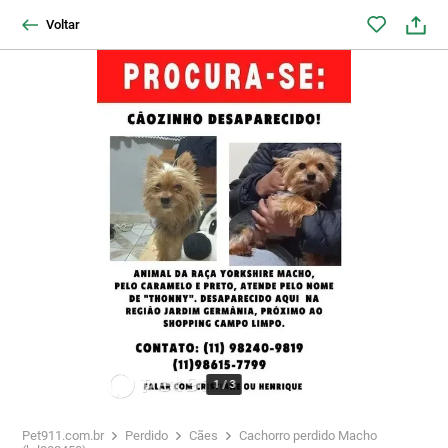
Voltar
1
/
3
Pet911.com.br
Perdido
Cães
Cachorro perdido Macho