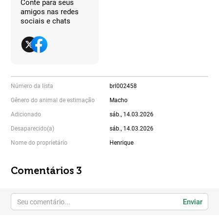
Conte para seus
amigos nas redes
sociais e chats
Número da lista
brl002458
Gênero do animal de estimação
Macho
Adicionado
sáb., 14.03.2026
Desaparecido(a)
sáb., 14.03.2026
Nome do proprietário
Henrique
Comentários 3
Enviar