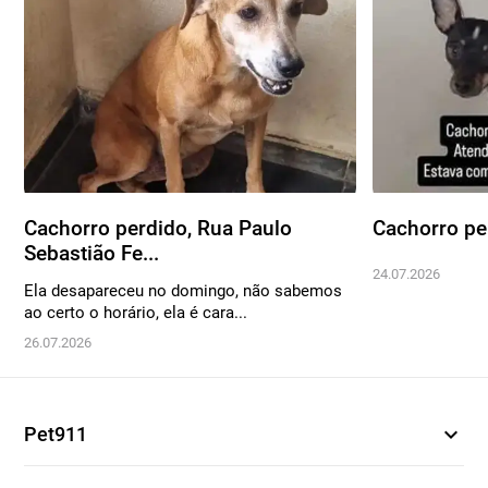
Cachorro perdido, Rua Paulo
Cachorro pe
Sebastião Fe...
24.07.2026
Ela desapareceu no domingo, não sabemos
ao certo o horário, ela é cara...
26.07.2026
expand_more
Pet911