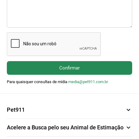
Confirmar
Para quaisquer consultas de mídia
media@pet911.com.br
expand_more
Pet911
expand_more
Acelere a Busca pelo seu Animal de Estimação