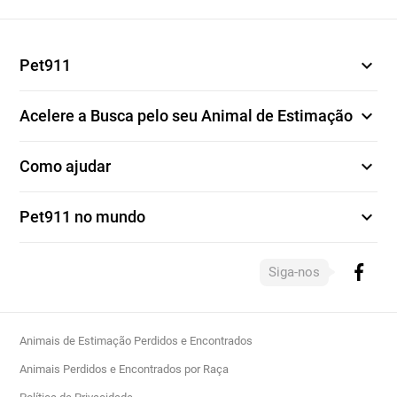
expand_more
Pet911
expand_more
Acelere a Busca pelo seu Animal de Estimação
expand_more
Como ajudar
expand_more
Pet911 no mundo
Siga-nos
Animais de Estimação Perdidos e Encontrados
Animais Perdidos e Encontrados por Raça