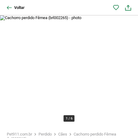
Voltar
1
/
6
Pet911.com.br
Perdido
Cães
Cachorro perdido Fêmea