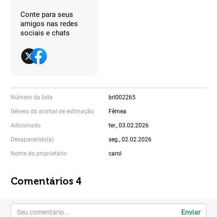
Conte para seus
amigos nas redes
sociais e chats
Número da lista
brl002265
Gênero do animal de estimação
Fêmea
Adicionado
ter., 03.02.2026
Desaparecido(a)
seg., 02.02.2026
Nome do proprietário
carol
Comentários 4
Enviar