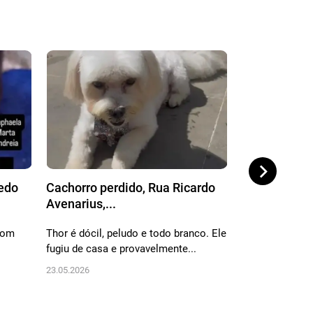
redo
Cachorro perdido, Rua Ricardo
Cachorro per
Avenarius,...
Professor Fra
 com
Thor é dócil, peludo e todo branco. Ele
Simba é um Shi
fugiu de casa e provavelmente...
corpo branco, d
23.05.2026
12.02.2026