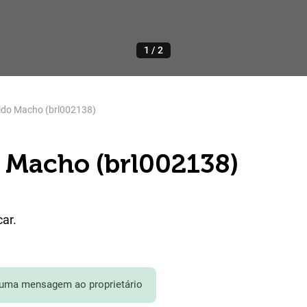
1
/
2
ido Macho (brl002138)
 Macho (brl002138)
ar.
 uma mensagem ao proprietário