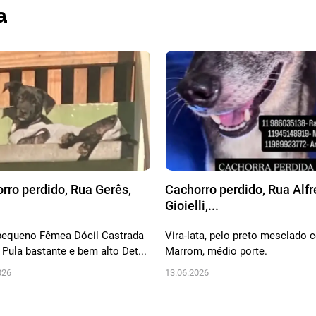
a
rro perdido, Rua Gerês,
Cachorro perdido, Rua Alf
Gioielli,...
pequeno Fêmea Dócil Castrada
Vira-lata, pelo preto mesclado
 Pula bastante e bem alto Det...
Marrom, médio porte.
026
13.06.2026