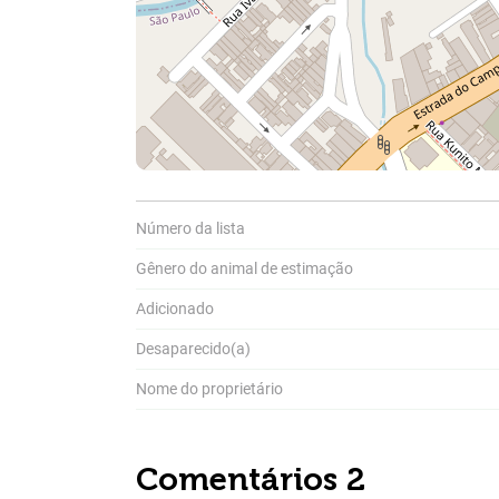
Compar
Número da lista
Gênero do animal de estimação
A
Pa
P
a
Adicionado
Desaparecido(a)
Nome do proprietário
Comentários 2