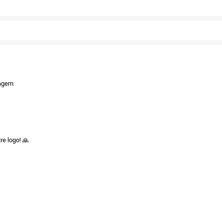
Twitter
Facebook
tagem
re logo! 🙏