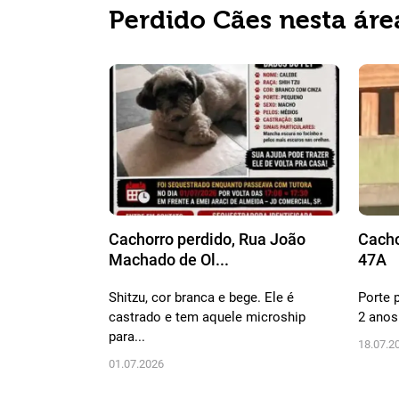
Perdido Cães nesta áre
Cachorro perdido, Rua João
Cacho
Machado de Ol...
47A
Shitzu, cor branca e bege. Ele é
Porte 
castrado e tem aquele microship
2 anos
para...
18.07.2
01.07.2026