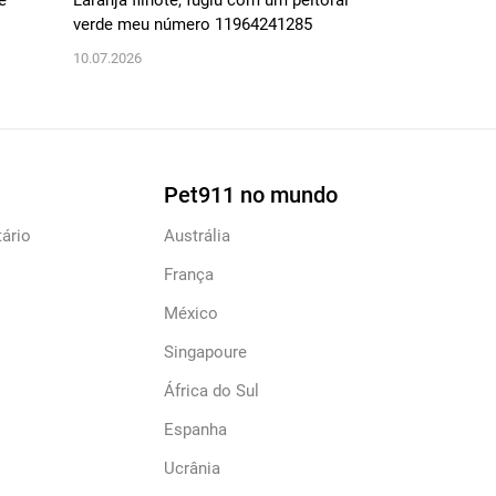
e
Laranja filhote, fugiu com um peitoral
BuD bordie col
verde meu número 11964241285
de preta se enc
10.07.2026
05.07.2026
Pet911 no mundo
ário
Austrália
França
México
Singapoure
África do Sul
Espanha
Ucrânia