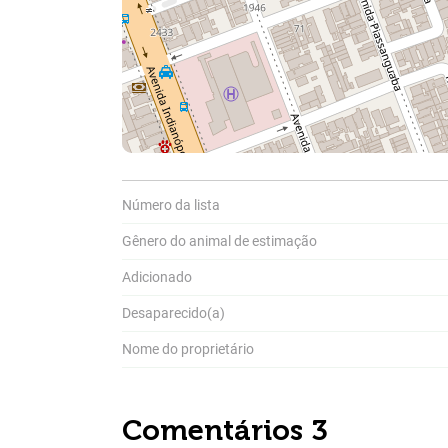
Número da lista
Gênero do animal de estimação
Compar
Adicionado
A
Pa
Desaparecido(a)
P
a
Nome do proprietário
Comentários 3