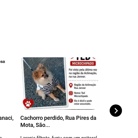
anaci,
Cachorro perdido, Rua Pires da
Cachorro per
Mota, São...
Patriotas, 1