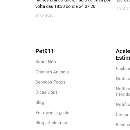
Maltês branco dócil. Fugiu de casa por
Ele es
volta das 18:30 do dia 24.07.26
13.07.2
24.07.2026
Pet911
Acele
Esti
Sobre Nós
Publica
Criar um Anúncio
Notific
Serviços Pagos
Notific
Dicas Úteis
Perdid
Blog
Notifi
Pet owner's guide
Crie u
Blog article map
Receba 