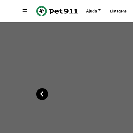
Voltar
Ajuda
Listagens
Rua Teresinha Gonçalves, São Paulo
Copiar