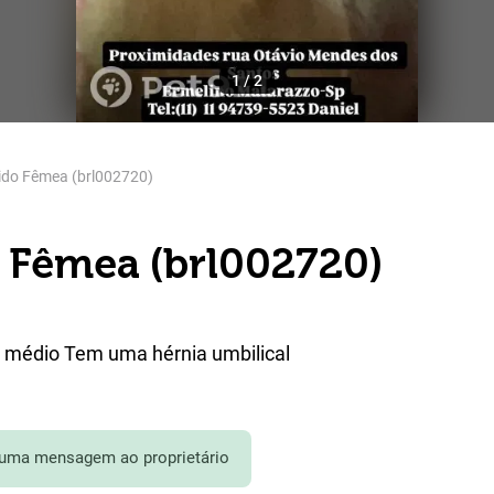
1
/
2
ido Fêmea (brl002720)
 Fêmea (brl002720)
 médio Tem uma hérnia umbilical
 uma mensagem ao proprietário