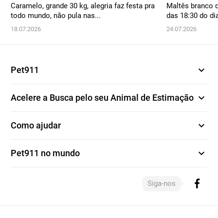
Caramelo, grande 30 kg, alegria faz festa pra
Maltês branco d
todo mundo, não pula nas...
das 18:30 do di
18.07.2026
24.07.2026
expand_more
Pet911
expand_more
Acelere a Busca pelo seu Animal de Estimação
expand_more
Como ajudar
expand_more
Pet911 no mundo
Siga-nos