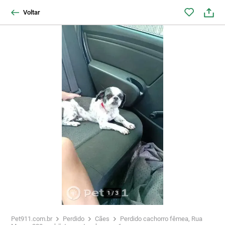
Voltar
1
/
3
Pet911.com.br
Perdido
Cães
Perdido cachorro fêmea, Rua