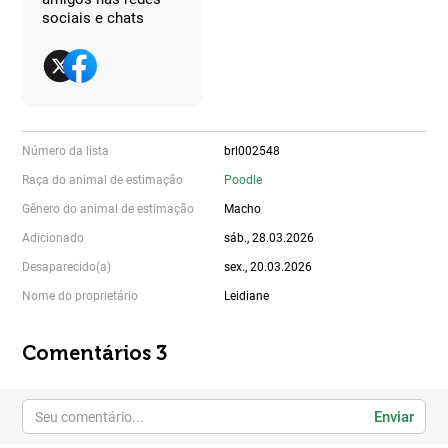
sociais e chats
Número da lista
brl002548
Raça do animal de estimação
Poodle
Gênero do animal de estimação
Macho
Adicionado
sáb., 28.03.2026
Desaparecido(a)
sex., 20.03.2026
Nome do proprietário
Leidiane
Comentários 3
Enviar