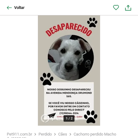
Voltar
1
/
2
Pet911.com.br
Perdido
Cães
Cachorro perdido Macho