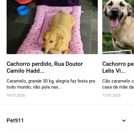
Cachorro perdido, Rua Doutor
Cachorro pe
Camilo Hadd...
Lelis Vi...
Caramelo, grande 30 kg, alegria faz festa pra
Cão caramelo cl
todo mundo, não pula nas...
casa da mãe da
18.07.2026
13.07.2026
expand_more
Pet911