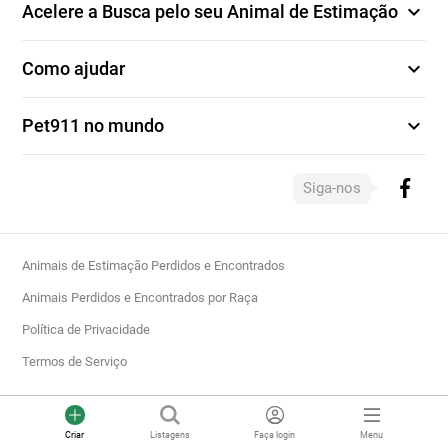
expand_more
Acelere a Busca pelo seu Animal de Estimação
expand_more
Como ajudar
expand_more
Pet911 no mundo
Siga-nos
Animais de Estimação Perdidos e Encontrados
Animais Perdidos e Encontrados por Raça
Política de Privacidade
Termos de Serviço
Criar
Listagens
Faça login
Menu