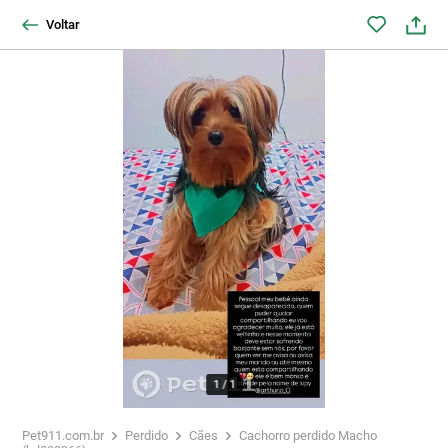
Voltar
1
/
1
Pet911.com.br
Perdido
Cães
Cachorro perdido Macho