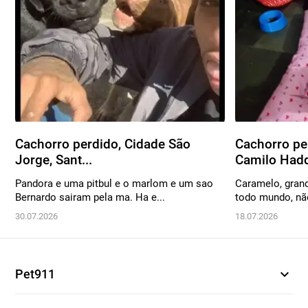
Cachorro perdido, Cidade São
Cachorro pe
Jorge, Sant...
Camilo Hadd
Pandora e uma pitbul e o marlom e um sao
Caramelo, grande
Bernardo sairam pela ma. Ha e...
todo mundo, não
30.07.2026
18.07.2026
expand_more
Pet911