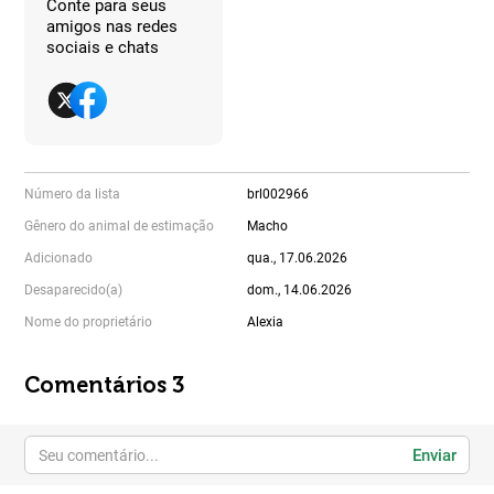
Conte para seus
amigos nas redes
sociais e chats
Número da lista
brl002966
Gênero do animal de estimação
Macho
Adicionado
qua., 17.06.2026
Desaparecido(a)
dom., 14.06.2026
Nome do proprietário
Alexia
Comentários 3
Enviar