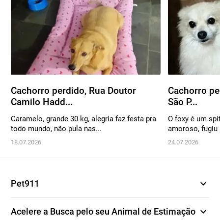
Cachorro perdido, Rua Doutor
Cachorro pe
Camilo Hadd...
São P...
Caramelo, grande 30 kg, alegria faz festa pra
O foxy é um spi
todo mundo, não pula nas...
amoroso, fugiu 
18.07.2026
24.07.2026
expand_more
Pet911
expand_more
Acelere a Busca pelo seu Animal de Estimação