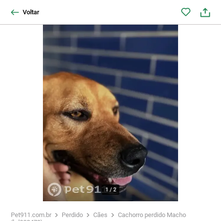
Voltar
1
/
2
Pet911.com.br
Perdido
Cães
Cachorro perdido Macho