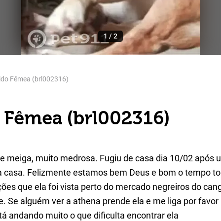
1
/
2
ido Fêmea (brl002316)
 Fêmea (brl002316)
e meiga, muito medrosa. Fugiu de casa dia 10/02 após 
a casa. Felizmente estamos bem Deus e bom o tempo t
ões que ela foi vista perto do mercado negreiros do can
. Se alguém ver a athena prende ela e me liga por favor .
á andando muito o que dificulta encontrar ela