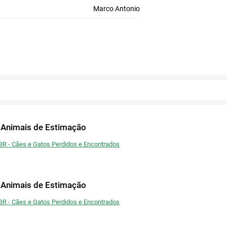
Enviar link para bate-papos
Marco Antonio
Registrar
temáticos e redes sociais a fim de encontrar animais de
estimação semelhantes ao seu.
Fechar
Publicar
Voltar
Copiar link
Fechar
Fechar
Ou publique nas redes
Confirmar
Fechar
Confirmar
Fechar
Twitter
 Animais de Estimação
Facebook
BR - Cães e Gatos Perdidos e Encontrados
 Animais de Estimação
BR - Cães e Gatos Perdidos e Encontrados