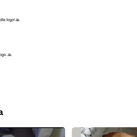
lte logo! 🙏
ogo. 🙏
a