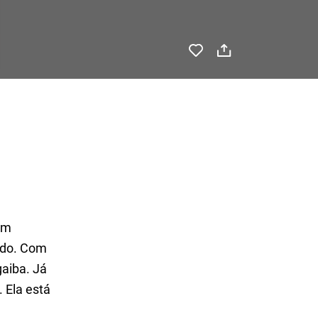
um
odo. Com
gaiba. Já
 Ela está