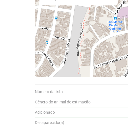
Número da lista
Gênero do animal de estimação
Compar
Adicionado
A
Pa
Desaparecido(a)
P
a