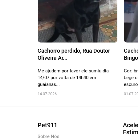
Cachorro perdido, Rua Doutor
Cacho
Oliveira Ar...
Bingo
Me ajudem por favor ele sumiu dia
Cor: 
14/07 por volta de 14h40 em
bege c
guaianas...
escuro.
14.07.2026
01.07.2
Pet911
Acele
Esti
Sobre Nós