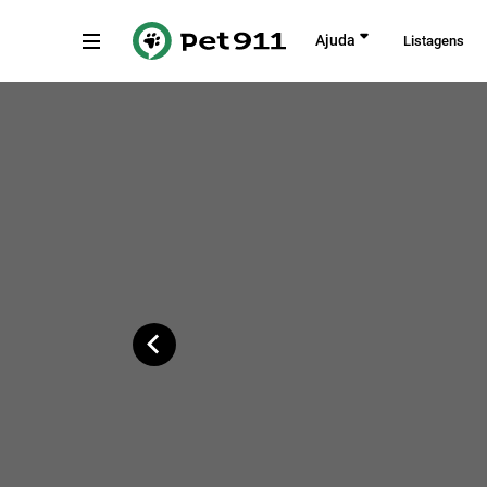
Voltar
Ajuda
Listagens
Rua Luiz Perassa Sobrinho, 180
Copiar