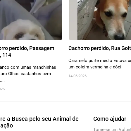
rro perdido, Passagem
Cachorro perdido, Rua Goit
, 114
Caramelo porte médio Estava 
um coleira vermelha e dócil
branco com umas manchinhas
laro Olhos castanhos bem
14.06.2026
...
026
re a Busca pelo seu Animal de
Como ajudar
mação
Torne-se um Volunt