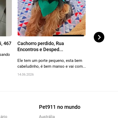
i, 467
Cachorro perdido, Rua
Cachorro per
Encontros e Desped...
Conde de Fro
usando
Ele tem um porte pequeno, esta bem
Ela é porte méd
cabeludinho, é bem manso e vai com...
em pé, mesclad
14.06.2026
07.05.2026
Pet911 no mundo
ário
Austrália