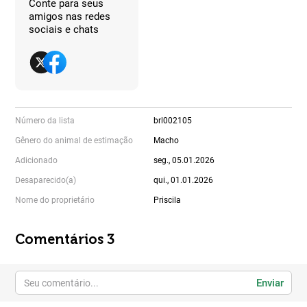
Conte para seus
amigos nas redes
sociais e chats
Número da lista
brl002105
Gênero do animal de estimação
Macho
Adicionado
seg., 05.01.2026
Desaparecido(a)
qui., 01.01.2026
Nome do proprietário
Priscila
Comentários 3
Enviar