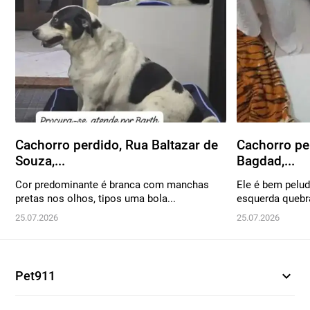
Cachorro perdido, Rua Baltazar de
Cachorro pe
Souza,...
Bagdad,...
Cor predominante é branca com manchas
Ele é bem pelu
pretas nos olhos, tipos uma bola...
esquerda quebra
25.07.2026
25.07.2026
expand_more
Pet911