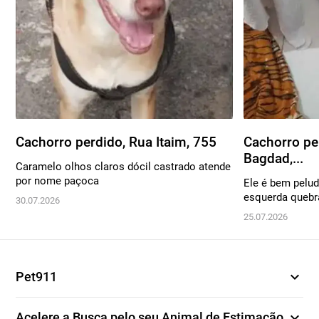
Cachorro perdido, Rua Itaim, 755
Cachorro pe
Bagdad,...
Caramelo olhos claros dócil castrado atende
por nome paçoca
Ele é bem pelu
esquerda quebra
30.07.2026
25.07.2026
expand_more
Pet911
expand_more
Acelere a Busca pelo seu Animal de Estimação