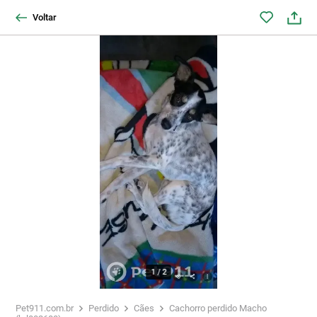
Voltar
1
/
2
Pet911.com.br
Perdido
Cães
Cachorro perdido Macho