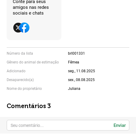
Conte para seus
amigos nas redes
sociais e chats
Número da lista
brl001331
Gênero do animal de estimação
Fêmea
Adicionado
seg., 11.08.2025
Desaparecido(a)
sex., 08.08.2025
Nome do proprietário
Juliana
Comentários 3
Enviar