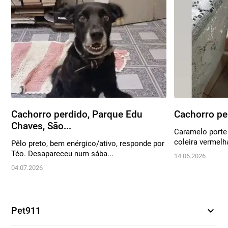
Cachorro perdido, Parque Edu
Cachorro per
Chaves, São...
Caramelo porte
coleira vermelh
Pêlo preto, bem enérgico/ativo, responde por
Téo. Desapareceu num sába...
14.06.2026
04.07.2026
expand_more
Pet911