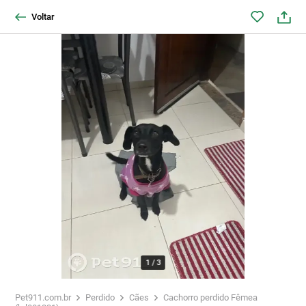
Voltar
1
/
3
Pet911.com.br
Perdido
Cães
Cachorro perdido Fêmea