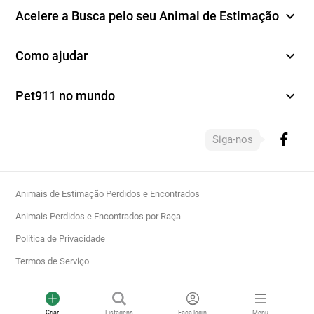
expand_more
Acelere a Busca pelo seu Animal de Estimação
expand_more
Como ajudar
expand_more
Pet911 no mundo
Siga-nos
Animais de Estimação Perdidos e Encontrados
Animais Perdidos e Encontrados por Raça
Política de Privacidade
Termos de Serviço
Criar
Listagens
Faça login
Menu