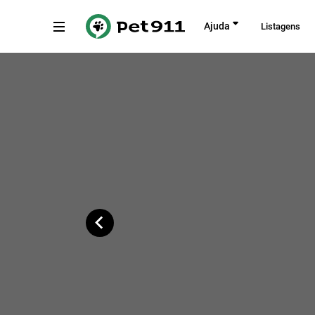
Voltar
Ajuda
Listagens
Travessa Cecílio Baez, São Paulo
Copiar