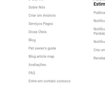
Esti
Sobre Nós
Publica
Criar um Anúncio
Notific
Serviços Pagos
Notific
Dicas Úteis
Perdid
Blog
Notifi
Pet owner's guide
Crie u
Blog article map
Receba 
Avaliações
FAQ
Entre em contato conosco