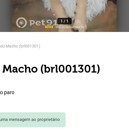
1
/
1
ido Macho (brl001301)
 Macho (brl001301)
ão paro
 uma mensagem ao proprietário