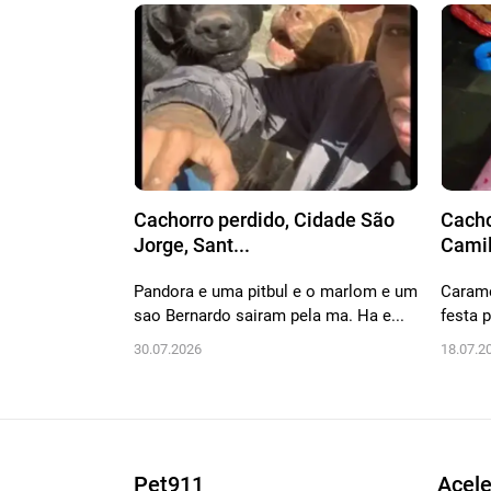
Cachorro perdido, Cidade São
Cacho
Jorge, Sant...
Camil
Pandora e uma pitbul e o marlom e um
Carame
sao Bernardo sairam pela ma. Ha e...
festa 
30.07.2026
18.07.2
Pet911
Acele