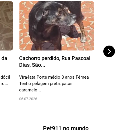
 da
Cachorro perdido, Rua Pascoal
Cachorro per
Dias, São...
Mota Cordei.
 dócil
Vira-lata Porte médio 3 anos Fêmea
Pelagem marro
ro...
Tenho pelagem preta, patas
focinho preto, 
caramelo...
médio,...
06.07.2026
27.06.2026
Pet911 no mundo