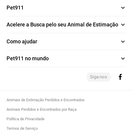
expand_more
Pet911
expand_more
Acelere a Busca pelo seu Animal de Estimação
expand_more
Como ajudar
expand_more
Pet911 no mundo
Siga-nos
Animais de Estimação Perdidos e Encontrados
Animais Perdidos e Encontrados por Raça
Política de Privacidade
Termos de Serviço