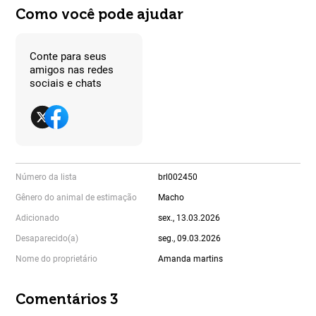
Como você pode ajudar
Conte para seus
amigos nas redes
sociais e chats
Número da lista
brl002450
Gênero do animal de estimação
Macho
Adicionado
sex., 13.03.2026
Desaparecido(a)
seg., 09.03.2026
Nome do proprietário
Amanda martins
Comentários 3