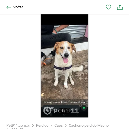
Voltar
1
/
1
Pet911.com.br
Perdido
Cães
Cachorro perdido Macho