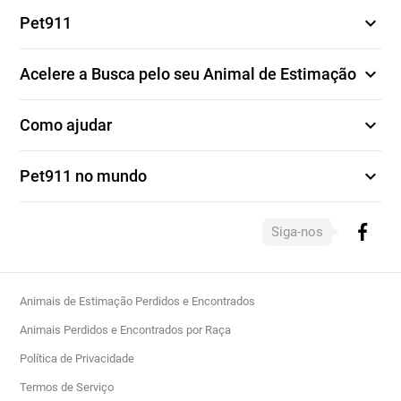
expand_more
Pet911
expand_more
Acelere a Busca pelo seu Animal de Estimação
expand_more
Como ajudar
expand_more
Pet911 no mundo
Siga-nos
Animais de Estimação Perdidos e Encontrados
Animais Perdidos e Encontrados por Raça
Política de Privacidade
Termos de Serviço