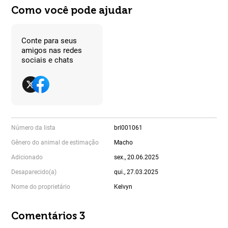
Como você pode ajudar
Conte para seus
amigos nas redes
sociais e chats
Número da lista
brl001061
Gênero do animal de estimação
Macho
Adicionado
sex., 20.06.2025
Desaparecido(a)
qui., 27.03.2025
Nome do proprietário
Kelvyn
Comentários 3