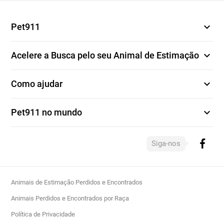
expand_more
Pet911
expand_more
Acelere a Busca pelo seu Animal de Estimação
expand_more
Como ajudar
expand_more
Pet911 no mundo
Siga-nos
Animais de Estimação Perdidos e Encontrados
Animais Perdidos e Encontrados por Raça
Política de Privacidade