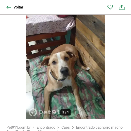
Voltar
1
/
1
Pet911.com.br
Encontrado
Cães
Encontrado cachorro macho,