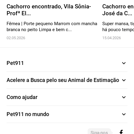
Cachorro encontrado, Vila Sônia-
Cachorro en
Profª El...
José da C...
Fêmea | Porte pequeno Marrom com mancha
Super mansa, ti
branca no peito Limpa e bem c...
há pouco tempo,
02.05.2026
15.04.2026
expand_more
Pet911
expand_more
Acelere a Busca pelo seu Animal de Estimação
expand_more
Como ajudar
expand_more
Pet911 no mundo
Siga-nos