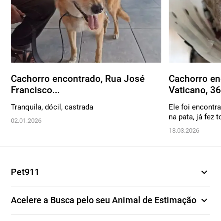
Cachorro encontrado, Rua José
Cachorro en
Francisco...
Vaticano, 3
Tranquila, dócil, castrada
Ele foi encont
na pata, já fez 
02.01.2026
18.03.2026
expand_more
Pet911
expand_more
Acelere a Busca pelo seu Animal de Estimação