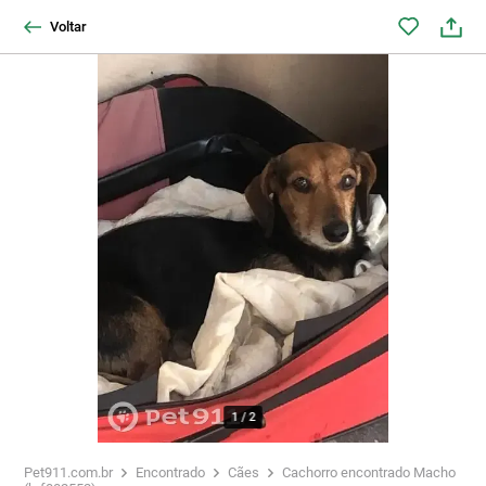
Voltar
1
/
2
Pet911.com.br
Encontrado
Cães
Cachorro encontrado Macho