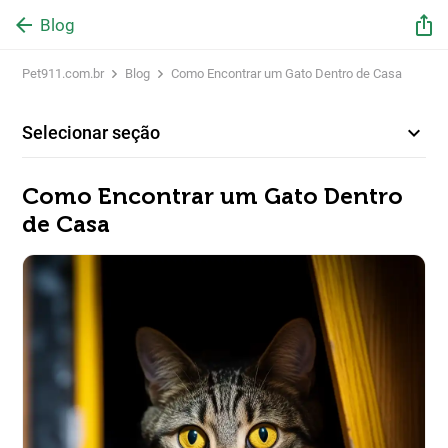
arrow_back
ios_share
Blog
Pet911.com.br
Blog
Como Encontrar um Gato Dentro de Casa
expand_more
Selecionar seção
Como Encontrar um Gato Dentro
de Casa