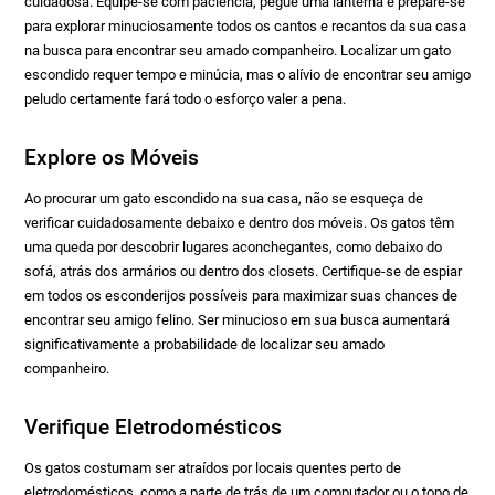
cuidadosa. Equipe-se com paciência, pegue uma lanterna e prepare-se
para explorar minuciosamente todos os cantos e recantos da sua casa
na busca para encontrar seu amado companheiro. Localizar um gato
escondido requer tempo e minúcia, mas o alívio de encontrar seu amigo
peludo certamente fará todo o esforço valer a pena.
Explore os Móveis
Ao procurar um gato escondido na sua casa, não se esqueça de
verificar cuidadosamente debaixo e dentro dos móveis. Os gatos têm
uma queda por descobrir lugares aconchegantes, como debaixo do
sofá, atrás dos armários ou dentro dos closets. Certifique-se de espiar
em todos os esconderijos possíveis para maximizar suas chances de
encontrar seu amigo felino. Ser minucioso em sua busca aumentará
significativamente a probabilidade de localizar seu amado
companheiro.
Verifique Eletrodomésticos
Os gatos costumam ser atraídos por locais quentes perto de
eletrodomésticos, como a parte de trás de um computador ou o topo de