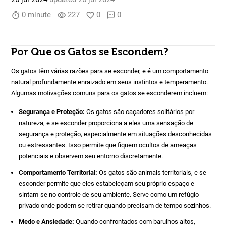
0 minute
227
0
0
timer
visibility
favorite_border
sms
Por Que os Gatos se Escondem?
Os gatos têm várias razões para se esconder, e é um comportamento
natural profundamente enraizado em seus instintos e temperamento.
Algumas motivações comuns para os gatos se esconderem incluem:
Segurança e Proteção:
Os gatos são caçadores solitários por
natureza, e se esconder proporciona a eles uma sensação de
segurança e proteção, especialmente em situações desconhecidas
ou estressantes. Isso permite que fiquem ocultos de ameaças
potenciais e observem seu entorno discretamente.
Comportamento Territorial:
Os gatos são animais territoriais, e se
esconder permite que eles estabeleçam seu próprio espaço e
sintam-se no controle de seu ambiente. Serve como um refúgio
privado onde podem se retirar quando precisam de tempo sozinhos.
Medo e Ansiedade:
Quando confrontados com barulhos altos,