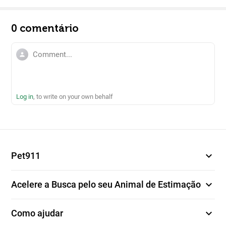
0 comentário
person
Log in
, to write on your own behalf
expand_more
Pet911
expand_more
Acelere a Busca pelo seu Animal de Estimação
expand_more
Como ajudar