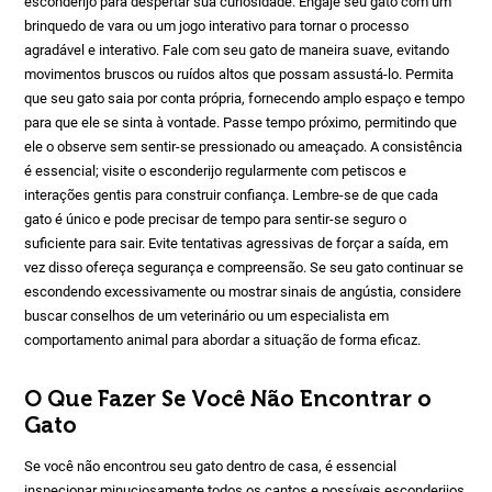
esconderijo para despertar sua curiosidade. Engaje seu gato com um
brinquedo de vara ou um jogo interativo para tornar o processo
agradável e interativo. Fale com seu gato de maneira suave, evitando
movimentos bruscos ou ruídos altos que possam assustá-lo. Permita
que seu gato saia por conta própria, fornecendo amplo espaço e tempo
para que ele se sinta à vontade. Passe tempo próximo, permitindo que
ele o observe sem sentir-se pressionado ou ameaçado. A consistência
é essencial; visite o esconderijo regularmente com petiscos e
interações gentis para construir confiança. Lembre-se de que cada
gato é único e pode precisar de tempo para sentir-se seguro o
suficiente para sair. Evite tentativas agressivas de forçar a saída, em
vez disso ofereça segurança e compreensão. Se seu gato continuar se
escondendo excessivamente ou mostrar sinais de angústia, considere
buscar conselhos de um veterinário ou um especialista em
comportamento animal para abordar a situação de forma eficaz.
O Que Fazer Se Você Não Encontrar o
Gato
Se você não encontrou seu gato dentro de casa, é essencial
inspecionar minuciosamente todos os cantos e possíveis esconderijos