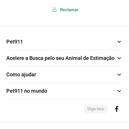
Reclamar
expand_more
Pet911
expand_more
Acelere a Busca pelo seu Animal de Estimação
expand_more
Como ajudar
expand_more
Pet911 no mundo
Siga-nos