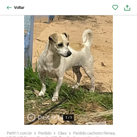
Voltar
1
/
1
Pet911.com.br
Perdido
Cães
Perdido cachorro fêmea,