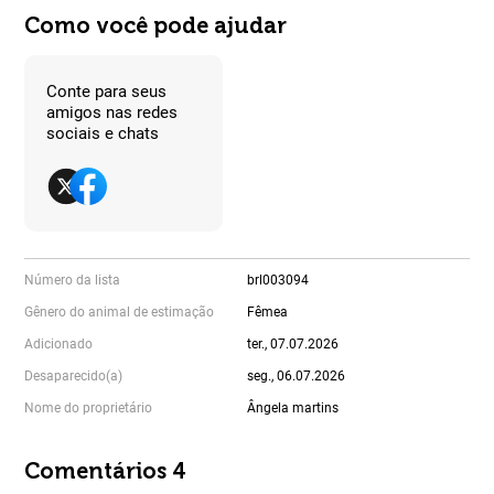
Como você pode ajudar
Conte para seus
amigos nas redes
sociais e chats
Número da lista
brl003094
Gênero do animal de estimação
Fêmea
Adicionado
ter., 07.07.2026
Desaparecido(a)
seg., 06.07.2026
Nome do proprietário
Ângela martins
Comentários 4