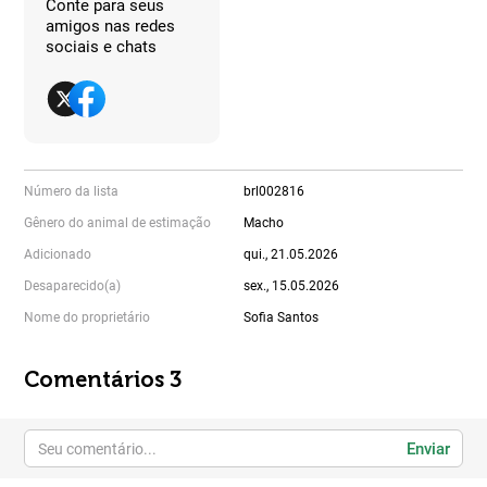
Conte para seus
amigos nas redes
sociais e chats
Número da lista
brl002816
Gênero do animal de estimação
Macho
Adicionado
qui., 21.05.2026
Desaparecido(a)
sex., 15.05.2026
Nome do proprietário
Sofia Santos
Comentários 3
Enviar