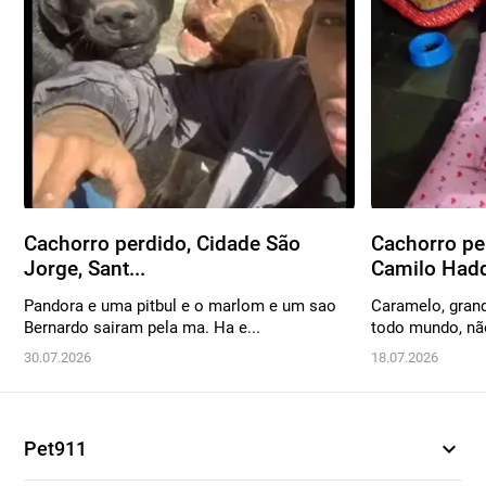
Cachorro perdido, Cidade São
Cachorro pe
Jorge, Sant...
Camilo Hadd
Pandora e uma pitbul e o marlom e um sao
Caramelo, grande
Bernardo sairam pela ma. Ha e...
todo mundo, não
30.07.2026
18.07.2026
expand_more
Pet911