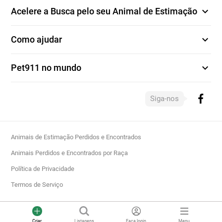
expand_more
Acelere a Busca pelo seu Animal de Estimação
expand_more
Como ajudar
expand_more
Pet911 no mundo
Siga-nos
Animais de Estimação Perdidos e Encontrados
Animais Perdidos e Encontrados por Raça
Política de Privacidade
Termos de Serviço
Criar
Listagens
Faça login
Menu