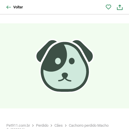
Voltar
Pet911.com.br
Perdido
Cães
Cachorro perdido Macho