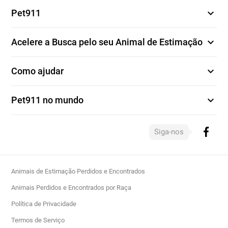
expand_more
Pet911
expand_more
Acelere a Busca pelo seu Animal de Estimação
expand_more
Como ajudar
expand_more
Pet911 no mundo
Siga-nos
Animais de Estimação Perdidos e Encontrados
Animais Perdidos e Encontrados por Raça
Política de Privacidade
Termos de Serviço