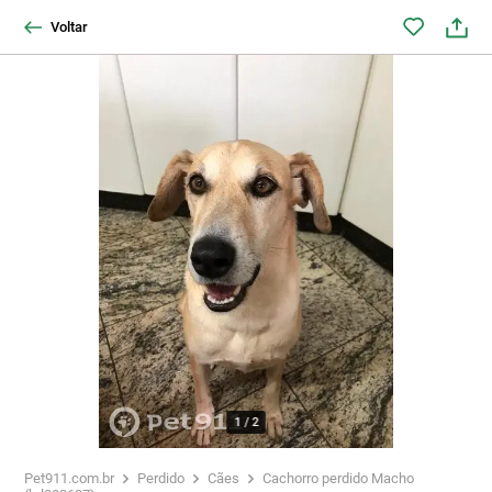
Voltar
1
/
2
Pet911.com.br
Perdido
Cães
Cachorro perdido Macho