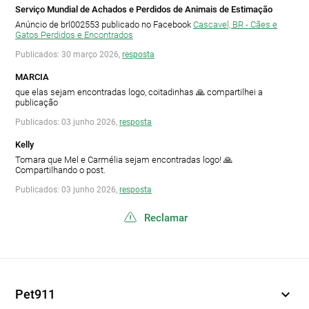
Serviço Mundial de Achados e Perdidos de Animais de Estimação
Anúncio de brl002553 publicado no Facebook
Cascavel, BR - Cães e
Gatos Perdidos e Encontrados
Publicados: 30 março 2026,
resposta
MARCIA
que elas sejam encontradas logo, coitadinhas 🙏 compartilhei a
publicação
Publicados: 03 junho 2026,
resposta
Kelly
Tomara que Mel e Carmélia sejam encontradas logo! 🙏
Compartilhando o post.
Publicados: 03 junho 2026,
resposta
Reclamar
expand_more
Pet911