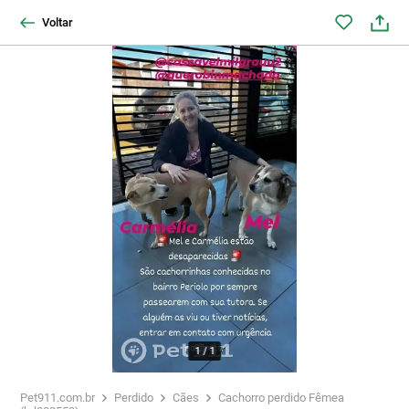
Voltar
1
/
1
Pet911.com.br
Perdido
Cães
Cachorro perdido Fêmea