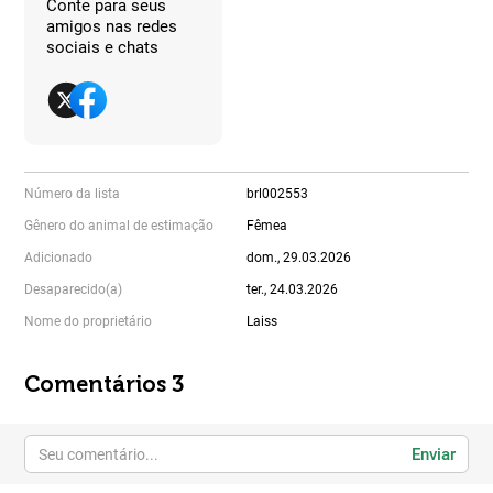
Conte para seus
amigos nas redes
sociais e chats
Número da lista
brl002553
Gênero do animal de estimação
Fêmea
Adicionado
dom., 29.03.2026
Desaparecido(a)
ter., 24.03.2026
Nome do proprietário
Laiss
Comentários 3
Enviar