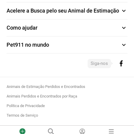
expand_more
Acelere a Busca pelo seu Animal de Estimação
expand_more
Como ajudar
expand_more
Pet911 no mundo
Siga-nos
Animais de Estimação Perdidos e Encontrados
Animais Perdidos e Encontrados por Raça
Política de Privacidade
Termos de Serviço