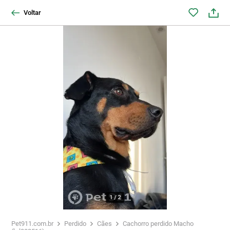
Voltar
1
/
2
Pet911.com.br
Perdido
Cães
Cachorro perdido Macho