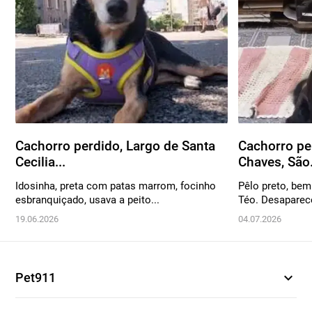
Cachorro perdido, Largo de Santa
Cachorro pe
Cecilia...
Chaves, São.
Idosinha, preta com patas marrom, focinho
Pêlo preto, bem
esbranquiçado, usava a peito...
Téo. Desaparec
19.06.2026
04.07.2026
expand_more
Pet911