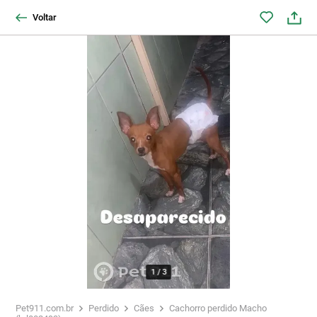
Voltar
1
/
3
Pet911.com.br
Perdido
Cães
Cachorro perdido Macho