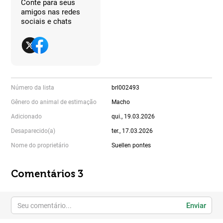
Conte para seus
amigos nas redes
sociais e chats
Número da lista
brl002493
Gênero do animal de estimação
Macho
Adicionado
qui., 19.03.2026
Desaparecido(a)
ter., 17.03.2026
Nome do proprietário
Suellen pontes
Comentários 3
Enviar