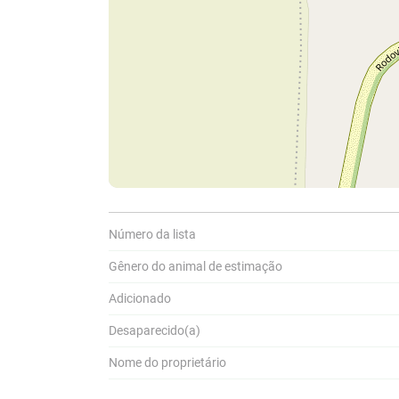
Número da lista
Compar
Gênero do animal de estimação
A
Adicionado
Pa
P
a
Desaparecido(a)
Nome do proprietário