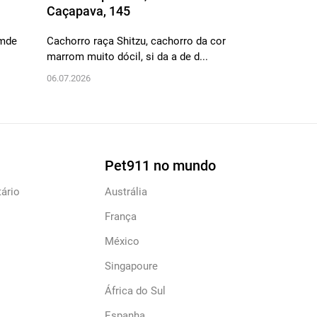
Caçapava, 145
Gonçalves,..
emde
Cachorro raça Shitzu, cachorro da cor
Caramelo port
marrom muito dócil, si da a de d...
11.07.2026
06.07.2026
Pet911 no mundo
ário
Austrália
França
México
Singapoure
África do Sul
Espanha