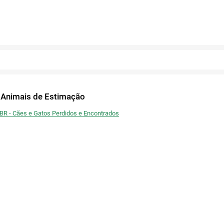
Fechar
Ou publique nas redes
Confirmar
Fechar
Confirmar
Fechar
Twitter
Facebook
 Animais de Estimação
 BR - Cães e Gatos Perdidos e Encontrados