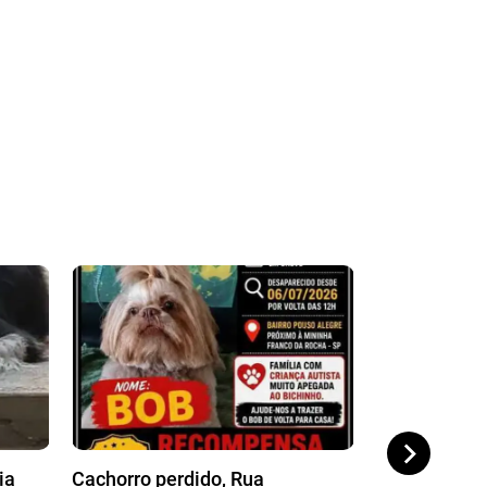
ia
Cachorro perdido, Rua
Cachorro pe