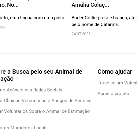
o, No...
Amália Colaç...
preto, uma língua com uma pinta
Boder Collie preta e branca, at
pelo nome de Catarina.
026
24.07.2026
re a Busca pelo seu Animal de
Como ajudar
mação
Torne-se um Volunt
r o Anúncio nas Redes Sociais
Apoie o projeto
ar Clínicas Veterinárias e Abrigos de Animais
ar Voluntários Sobre o Animal de Estimação
o
car os Moradores Locais