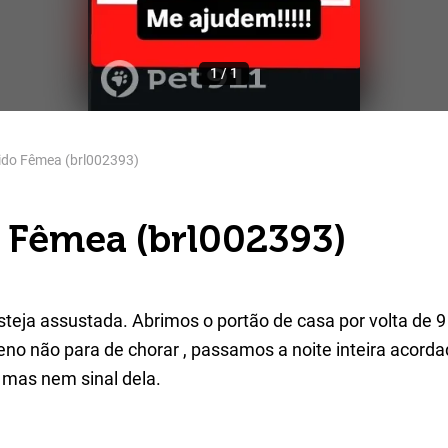
1
/
1
ido Fêmea (brl002393)
 Fêmea (brl002393)
teja assustada. Abrimos o portão de casa por volta de 9 
no não para de chorar , passamos a noite inteira acorda
 mas nem sinal dela.