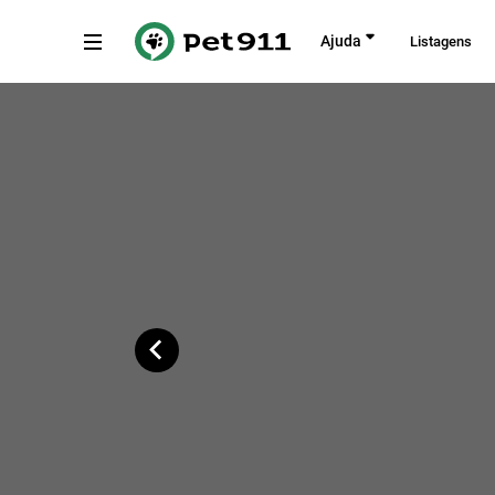
Voltar
Ajuda
Listagens
Rodovia Lix da Cunha, 7415
Copiar