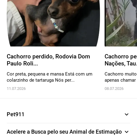
Cachorro perdido, Rodovia Dom
Cachorro pe
Paulo Roli...
Nações, Tau.
Cor preta, pequena e mansa Está com um
Cachorro muito 
colarzinho de tartaruga Nós per...
apenas chamar 
11.07.2026
08.07.2026
expand_more
Pet911
expand_more
Acelere a Busca pelo seu Animal de Estimação