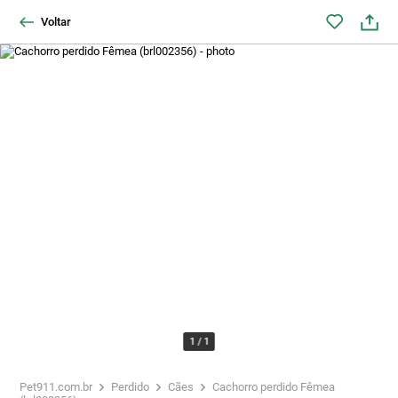
Voltar
1
/
1
Pet911.com.br
Perdido
Cães
Cachorro perdido Fêmea