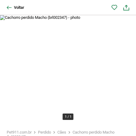
Voltar
1
/
1
Pet911.com.br
Perdido
Cães
Cachorro perdido Macho