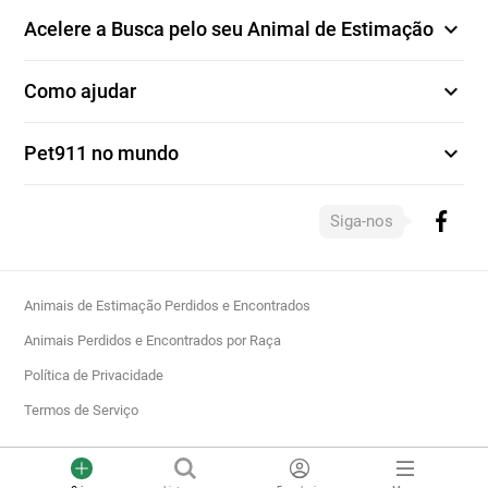
expand_more
Acelere a Busca pelo seu Animal de Estimação
expand_more
Como ajudar
expand_more
Pet911 no mundo
Siga-nos
Animais de Estimação Perdidos e Encontrados
Animais Perdidos e Encontrados por Raça
Política de Privacidade
Termos de Serviço