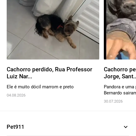
Cachorro perdido, Rua Professor
Cachorro pe
Luiz Nar...
Jorge, Sant..
Ele é muito dócil marrom e preto
Pandora e uma 
Bernardo sairam
04.08.2026
30.07.2026
expand_more
Pet911