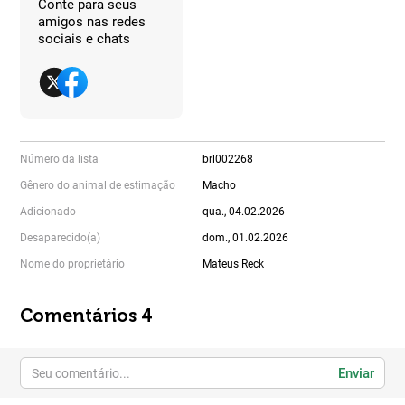
Conte para seus
amigos nas redes
sociais e chats
Número da lista
brl002268
Gênero do animal de estimação
Macho
Adicionado
qua., 04.02.2026
Desaparecido(a)
dom., 01.02.2026
Nome do proprietário
Mateus Reck
Comentários 4
Enviar