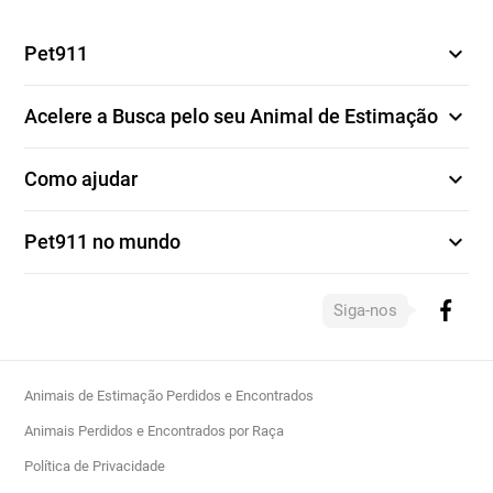
expand_more
Pet911
expand_more
Acelere a Busca pelo seu Animal de Estimação
expand_more
Como ajudar
expand_more
Pet911 no mundo
Siga-nos
Animais de Estimação Perdidos e Encontrados
Animais Perdidos e Encontrados por Raça
Política de Privacidade