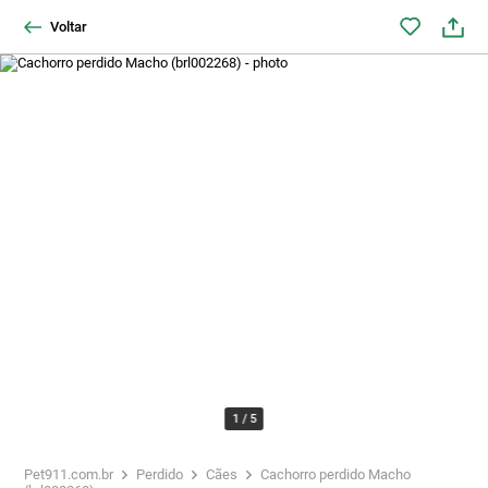
Voltar
1
/
5
Pet911.com.br
Perdido
Cães
Cachorro perdido Macho