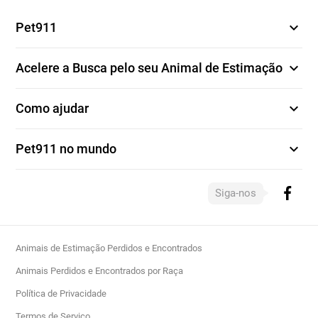
expand_more
Pet911
expand_more
Acelere a Busca pelo seu Animal de Estimação
expand_more
Como ajudar
expand_more
Pet911 no mundo
Siga-nos
Animais de Estimação Perdidos e Encontrados
Animais Perdidos e Encontrados por Raça
Política de Privacidade
Termos de Serviço