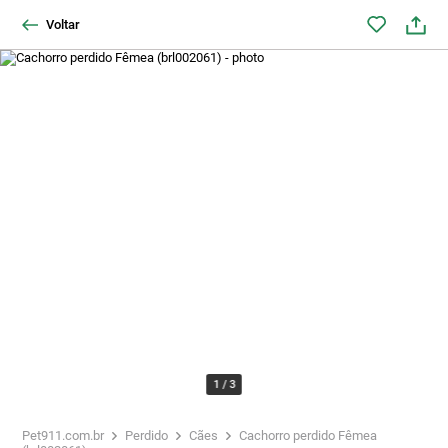
Voltar
1
/
3
Pet911.com.br
Perdido
Cães
Cachorro perdido Fêmea