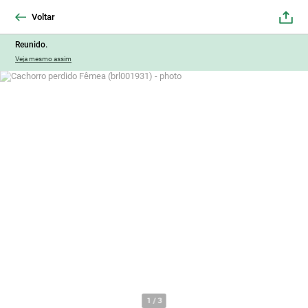
Voltar
Reunido.
Veja mesmo assim
1
/
3