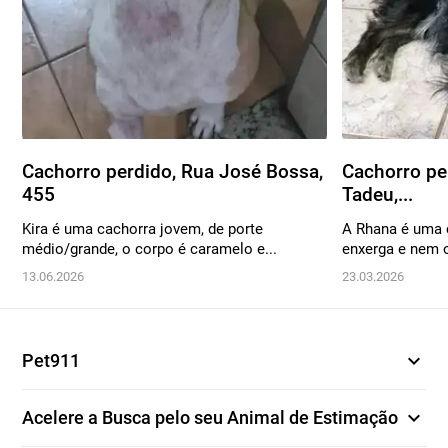
Cachorro perdido, Rua José Bossa,
Cachorro pe
455
Tadeu,...
Kira é uma cachorra jovem, de porte
A Rhana é uma 
médio/grande, o corpo é caramelo e...
enxerga e nem o
13.06.2026
23.03.2026
expand_more
Pet911
expand_more
Acelere a Busca pelo seu Animal de Estimação