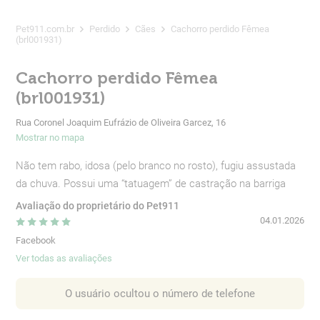
Pet911.com.br
Perdido
Cães
Cachorro perdido Fêmea
(brl001931)
Cachorro perdido Fêmea
(brl001931)
Rua Coronel Joaquim Eufrázio de Oliveira Garcez, 16
Mostrar no mapa
Não tem rabo, idosa (pelo branco no rosto), fugiu assustada
da chuva. Possui uma “tatuagem” de castração na barriga
Avaliação do proprietário do Pet911
04.01.2026
Facebook
Ver todas as avaliações
O usuário ocultou o número de telefone