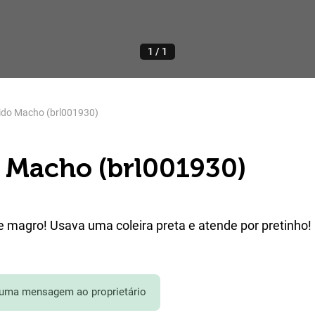
1
/
1
ido Macho (brl001930)
 Macho (brl001930)
 e magro! Usava uma coleira preta e atende por pretinho!
 uma mensagem ao proprietário