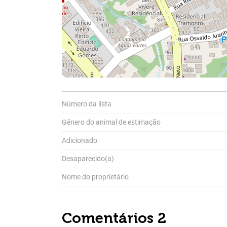
A
Pa
P
a
Número da lista
Gênero do animal de estimação
Adicionado
Desaparecido(a)
Nome do proprietário
Comentários 2