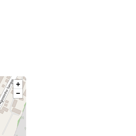
+
−
coberta