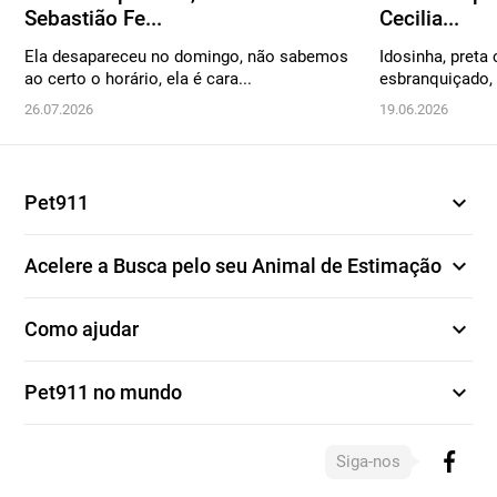
Sebastião Fe...
Cecilia...
Ela desapareceu no domingo, não sabemos
Idosinha, preta
ao certo o horário, ela é cara...
esbranquiçado, 
26.07.2026
19.06.2026
expand_more
Pet911
expand_more
Acelere a Busca pelo seu Animal de Estimação
expand_more
Como ajudar
expand_more
Pet911 no mundo
Siga-nos