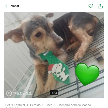
Voltar
1
/
2
Pet911.com.br
Perdido
Cães
Cachorro perdido Macho