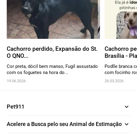
Cachorro perdido, Expansão do St.
Cachorro pe
O QNO...
Brasília - Pla
Cor preta, dócil bem manso, Fugil assustado
Podlle branca 
com os foguetes na hora do...
com focinho ros
19.06.2026
26.03.2026
expand_more
Pet911
expand_more
Acelere a Busca pelo seu Animal de Estimação