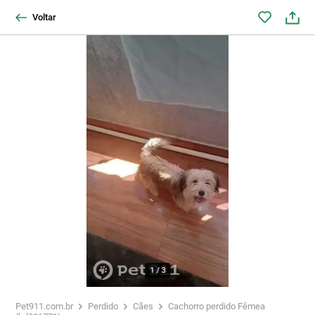
Voltar
1
/
3
Pet911.com.br
Perdido
Cães
Cachorro perdido Fêmea