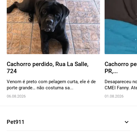
Cachorro perdido, Rua La Salle,
Cachorro per
724
PR,...
Venom é preto com pelagem curta, ele é de
Desapareceu no
porte grande… não costuma sa...
CMEI Fanny. Ate
06.08.2026
01.08.2026
expand_more
Pet911