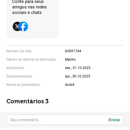
Conte para seus
amigos nas redes
sociais e chats
Número da lista
brl001744
Gênero do animal de estimação
Macho
Adicionado
sex., 31.10.2025
Desaparecido(a)
qui., 30.10.2025
Nome do proprietário
André
Comentários 3
Enviar