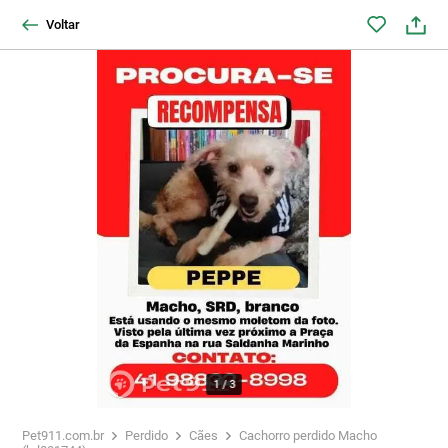
Voltar
1
/
3
Pet911.com.br
Perdido
Cães
Cachorro perdido Macho