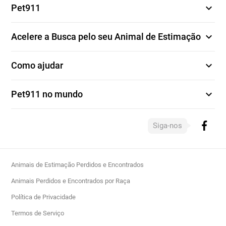
expand_more
Pet911
expand_more
Acelere a Busca pelo seu Animal de Estimação
expand_more
Como ajudar
expand_more
Pet911 no mundo
Siga-nos
Animais de Estimação Perdidos e Encontrados
Animais Perdidos e Encontrados por Raça
Política de Privacidade
Termos de Serviço