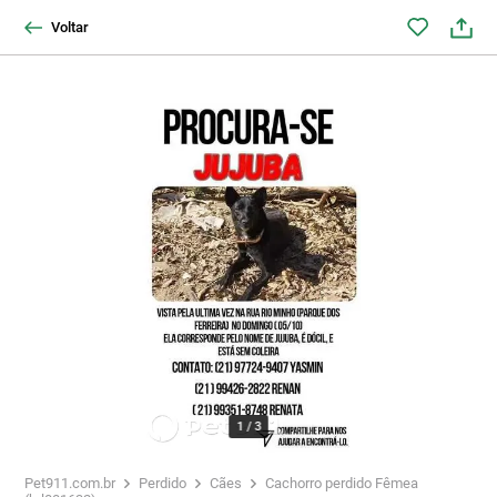
Voltar
1
/
3
Pet911.com.br
Perdido
Cães
Cachorro perdido Fêmea