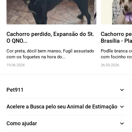
Cachorro perdido, Expansão do St.
Cachorro pe
O QNO...
Brasília - Pla
Cor preta, dócil bem manso, Fugil assustado
Podlle branca 
com os foguetes na hora do...
com focinho ros
19.06.2026
26.03.2026
expand_more
Pet911
expand_more
Acelere a Busca pelo seu Animal de Estimação
expand_more
Como ajudar