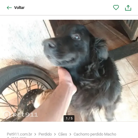
Voltar
1
/
5
Pet911.com.br
Perdido
Cães
Cachorro perdido Macho