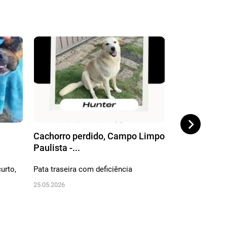
Cachorro perdido, Campo Limpo
Cachorro per
Paulista -...
São Paulo
urto,
Pata traseira com deficiência
Ele é branco 
e está de colei
25.05.2026
19.04.2026