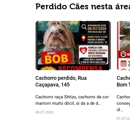
Perdido Cães nesta áre
Cachorro perdido, Rua
Cacho
Caçapava, 145
Bom T
Cachorro raça Shitzu, cachorro da cor
Cachor
marrom muito dócil, si da a de d...
conseg
úl...
06.07.2026
01.07.2