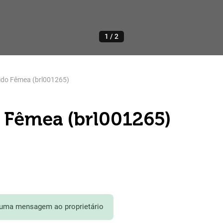
1
/
2
ido Fêmea (brl001265)
 Fêmea (brl001265)
 uma mensagem ao proprietário