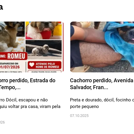
a
rro perdido, Estrada do
Cachorro perdido, Avenida
empo,...
Salvador, Fran...
ro Dócil, escapou e não
Preta e dourado, dócil, focinho c
uiu voltar pra casa, viram pela
porte pequeno
07.10.2025
026