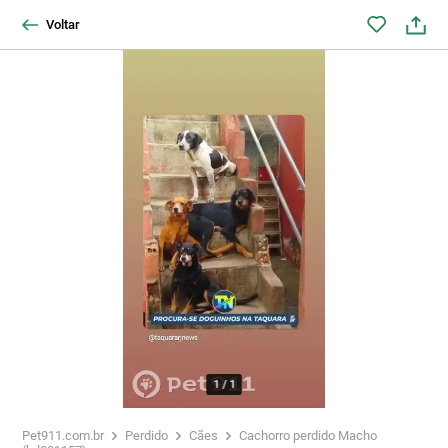
Voltar
1
/
1
Pet911.com.br
Perdido
Cães
Cachorro perdido Macho