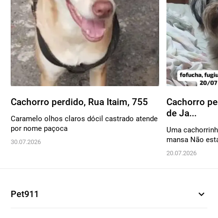
Cachorro perdido, Rua Itaim, 755
Cachorro pe
de Ja...
Caramelo olhos claros dócil castrado atende
por nome paçoca
Uma cachorrinh
mansa Não está
30.07.2026
20.07.2026
expand_more
Pet911