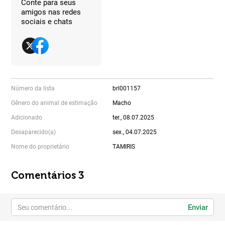
Conte para seus
amigos nas redes
sociais e chats
Número da lista
brl001157
Gênero do animal de estimação
Macho
Adicionado
ter., 08.07.2025
Desaparecido(a)
sex., 04.07.2025
Nome do proprietário
TAMIRIS
Comentários 3
Enviar