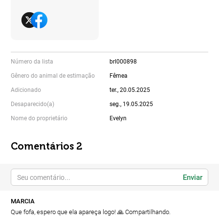
Número da lista
brl000898
Gênero do animal de estimação
Fêmea
Adicionado
ter., 20.05.2025
Desaparecido(a)
seg., 19.05.2025
Nome do proprietário
Evelyn
Comentários 2
Enviar
MARCIA
Que fofa, espero que ela apareça logo! 🙏 Compartilhando.