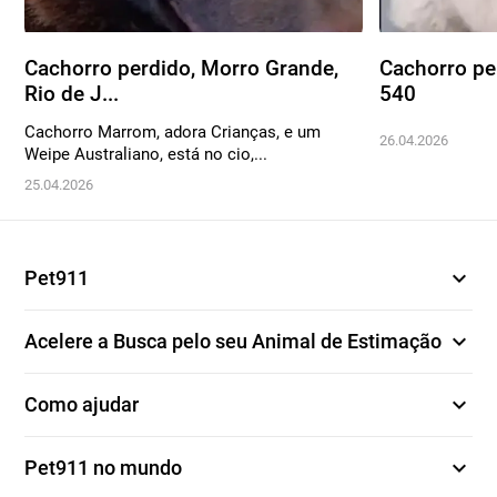
Cachorro perdido, Morro Grande,
Cachorro per
Rio de J...
540
Cachorro Marrom, adora Crianças, e um
26.04.2026
Weipe Australiano, está no cio,...
25.04.2026
expand_more
Pet911
expand_more
Acelere a Busca pelo seu Animal de Estimação
expand_more
Como ajudar
expand_more
Pet911 no mundo