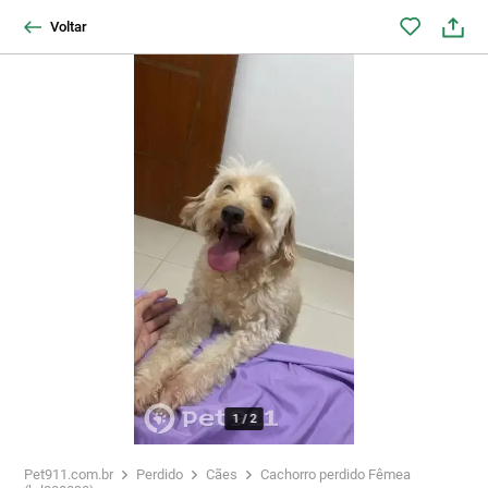
Voltar
1
/
2
Pet911.com.br
Perdido
Cães
Cachorro perdido Fêmea