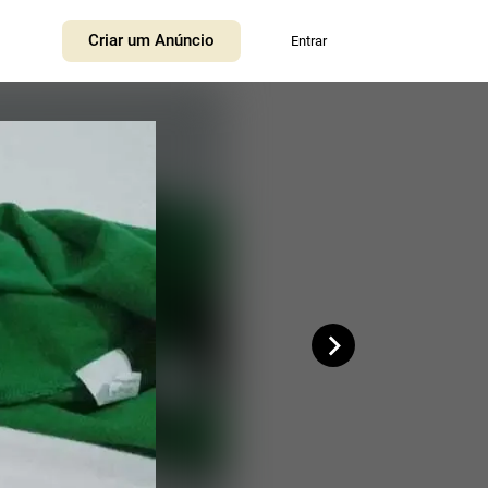
+
Criar um Anúncio
Entrar
−