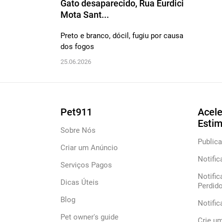
Gato desaparecido, Rua Eurdici
Mota Sant...
Preto e branco, dócil, fugiu por causa
dos fogos
25.06.2026
Pet911
Acele
Esti
Sobre Nós
Publica
Criar um Anúncio
Notific
Serviços Pagos
Notific
Dicas Úteis
Perdid
Blog
Notifi
Pet owner's guide
Crie u