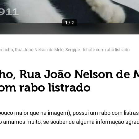
1
/
2
macho, Rua João Nelson de Melo, Sergipe - filhote com rabo listrado
ho, Rua João Nelson de 
com rabo listrado
ouco maior que na imagem), possui um rabo com listras 
 o amamos muito, se souber de alguma informação agr