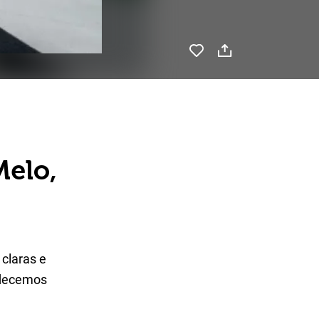
Melo,
claras e
adecemos