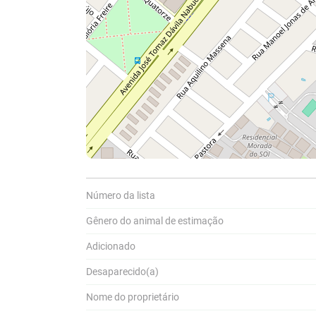
Compar
Número da lista
Gênero do animal de estimação
A
Pa
Adicionado
P
a
Desaparecido(a)
Nome do proprietário