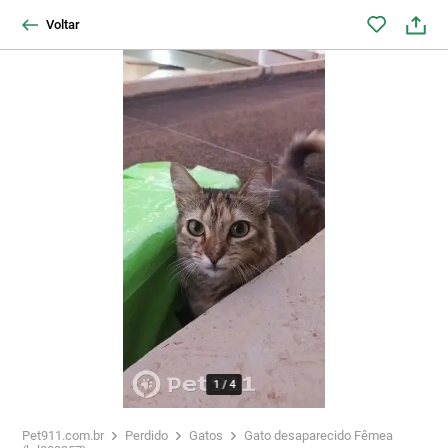
Voltar
1
/
4
Pet911.com.br
Perdido
Gatos
Gato desaparecido Fêmea