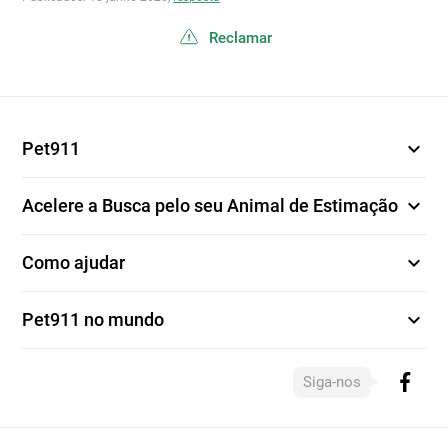
Reclamar
expand_more
Pet911
expand_more
Acelere a Busca pelo seu Animal de Estimação
expand_more
Como ajudar
expand_more
Pet911 no mundo
Siga-nos