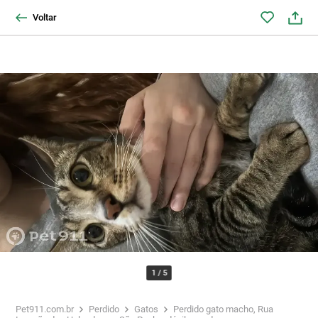
Voltar
1
/
5
Pet911.com.br
Perdido
Gatos
Perdido gato macho, Rua