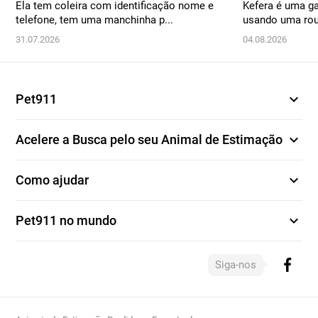
Ela tem coleira com identificação nome e
Kefera é uma ga
telefone, tem uma manchinha p...
usando uma roup
31.07.2026
04.08.2026
expand_more
Pet911
expand_more
Acelere a Busca pelo seu Animal de Estimação
expand_more
Como ajudar
expand_more
Pet911 no mundo
Siga-nos