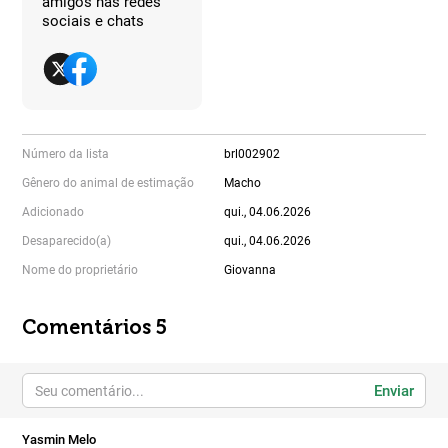
amigos nas redes
sociais e chats
Número da lista
brl002902
Gênero do animal de estimação
Macho
Adicionado
qui., 04.06.2026
Desaparecido(a)
qui., 04.06.2026
Nome do proprietário
Giovanna
Comentários 5
Enviar
Yasmin Melo