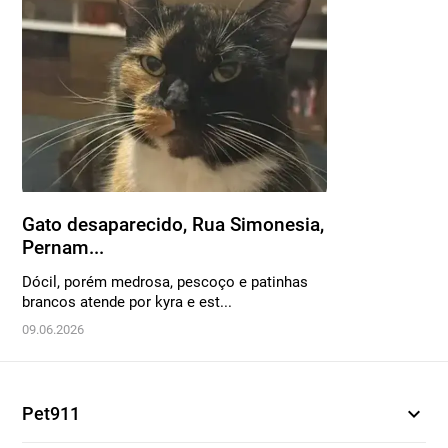
Gato desaparecido, Rua Simonesia,
Pernam...
Dócil, porém medrosa, pescoço e patinhas
brancos atende por kyra e est...
09.06.2026
expand_more
Pet911