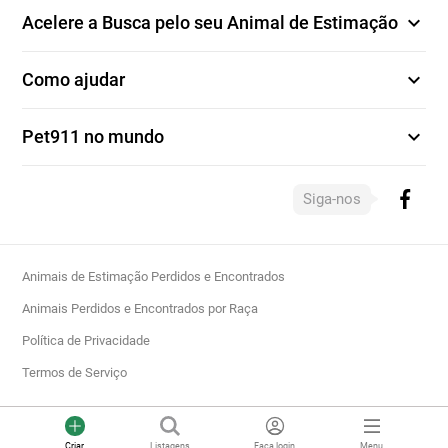
expand_more
Acelere a Busca pelo seu Animal de Estimação
expand_more
Como ajudar
expand_more
Pet911 no mundo
Siga-nos
Animais de Estimação Perdidos e Encontrados
Animais Perdidos e Encontrados por Raça
Política de Privacidade
Termos de Serviço
Criar
Listagens
Faça login
Menu