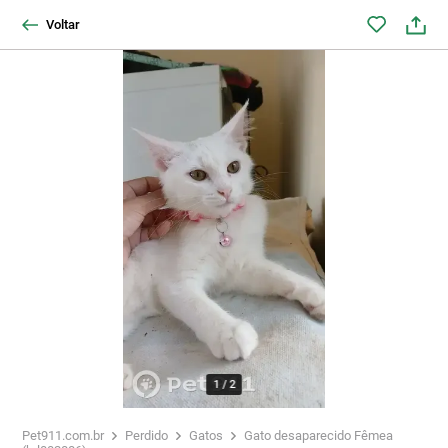
Voltar
1
/
2
Pet911.com.br
Perdido
Gatos
Gato desaparecido Fêmea