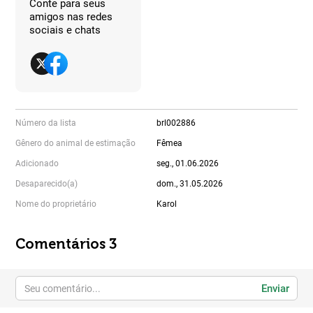
Conte para seus
amigos nas redes
sociais e chats
Número da lista
brl002886
Gênero do animal de estimação
Fêmea
Adicionado
seg., 01.06.2026
Desaparecido(a)
dom., 31.05.2026
Nome do proprietário
Karol
Comentários 3
Enviar