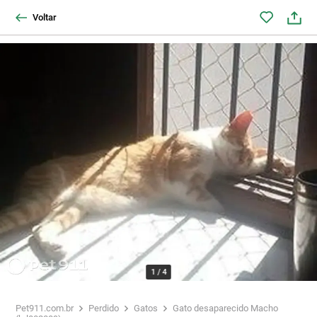
Voltar
1
/
4
Pet911.com.br
Perdido
Gatos
Gato desaparecido Macho