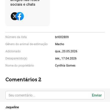
sociais e chats
Número da lista
brl002809
Gênero do animal de estimação
Macho
Adicionado
qua., 20.05.2026
Desaparecido(a)
sex., 17.04.2026
Nome do proprietário
Cynthia Gomes
Comentários 2
Enviar
Jaqueline