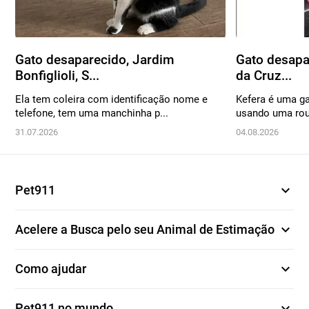
Gato desaparecido, Jardim
Gato desapa
Bonfiglioli, S...
da Cruz...
Ela tem coleira com identificação nome e
Kefera é uma ga
telefone, tem uma manchinha p...
usando uma roup
31.07.2026
04.08.2026
expand_more
Pet911
expand_more
Acelere a Busca pelo seu Animal de Estimação
expand_more
Como ajudar
expand_more
Pet911 no mundo