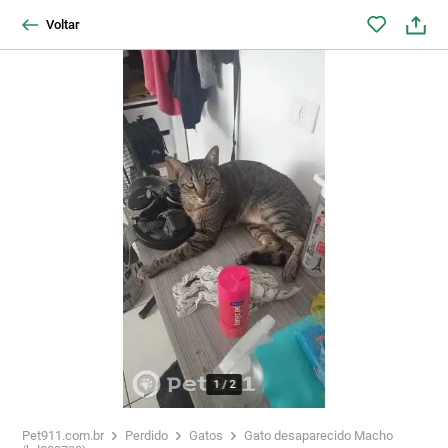
Voltar
1
/
2
Pet911.com.br
Perdido
Gatos
Gato desaparecido Macho