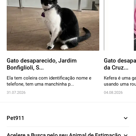
Gato desaparecido, Jardim
Gato desapa
Bonfiglioli, S...
da Cruz...
Ela tem coleira com identificação nome e
Kefera é uma ga
telefone, tem uma manchinha p...
usando uma roup
31.07.2026
04.08.2026
expand_more
Pet911
expand_more
Acelere a Busca pelo seu Animal de Estimação