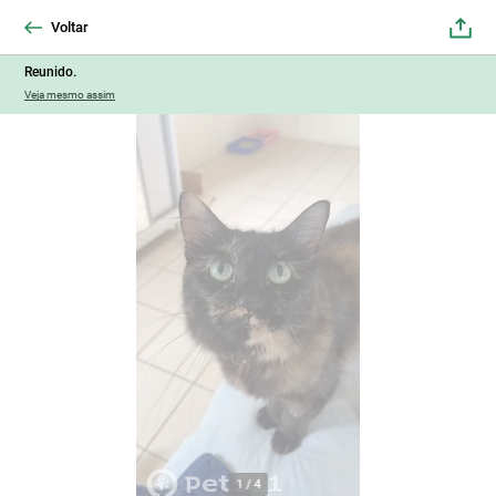
Voltar
Reunido.
Veja mesmo assim
1
/
4