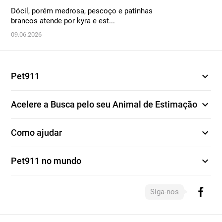
Dócil, porém medrosa, pescoço e patinhas
brancos atende por kyra e est...
09.06.2026
expand_more
Pet911
expand_more
Acelere a Busca pelo seu Animal de Estimação
expand_more
Como ajudar
expand_more
Pet911 no mundo
Siga-nos