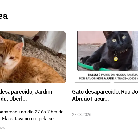
ea
desaparecido, Jardim
Gato desaparecido, Rua J
da, Uberl...
Abraão Facur...
sapareceu no dia 27 às 7 hrs da
27.03.2026
 Ela estava no cio pela se...
026