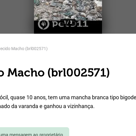
1
/
3
ecido Macho (brl002571)
o Macho (brl002571)
ócil, quase 10 anos, tem uma mancha branca tipo bigode
lhado da varanda e ganhou a vizinhança.
 uma mensagem ao proprietário