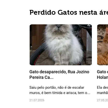
Perdido Gatos nesta ár
Gato desaparecido, Rua Jozino
Gato 
Pereira Ca...
Holan
Saiu pelo portão, não é de escalar
Ela de
muros, é bem tímida e arisca, tem o...
manhã.
21.07.2026
27.05.2