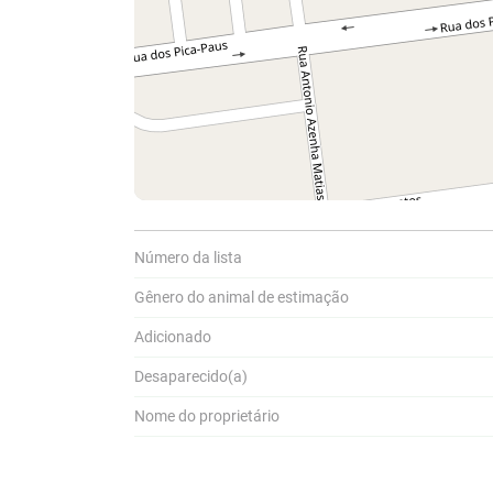
Compar
Número da lista
A
Pa
Gênero do animal de estimação
P
a
Adicionado
Desaparecido(a)
Nome do proprietário