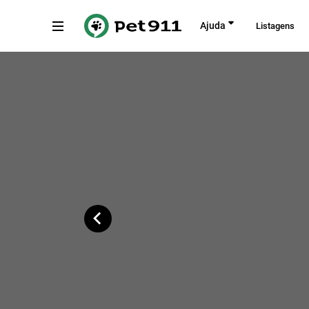
Voltar
Ajuda
Listagens
Nova Uberlândia, Uberlândia - MG, Bra
Copiar